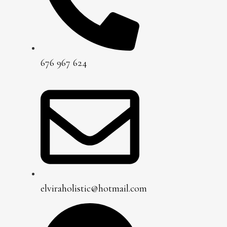
676 967 624
elviraholistic@hotmail.com