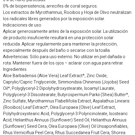
0% de biopersistencia, arrecifes de coral seguros.
Los extractos de Myrothamnus, Rooibos y Hoja de Olivo neutralizan
los radicales libres generados por la exposición solar.
Indicaciones de uso
Aplicar generosamente antes de la exposición solar. La utilización
de producto insuficiente resultará en una protección solar
reducida. Aplicar regularmente para mantener la protección,
especialmente después del baño o secarse con la toalla.
Advertencias: Sólo para uso externo. No utilizar en piel dañada o
rota. Mantener fuera de los ojos – aclarar con agua para retirar.
Ingredientes
Aloe Barbadensis (Aloe Vera) Leaf Extract*, Zinc Oxide,
Caprylic/Capric Triglyceride, Simmondsia Chinensis (Jojoba) Seed
Oil*, Polyglyceryl-2 Dipolyhydroxystearate, Isoamyl Laurate,
Polyglyceryl-3 Diisostearate, Butyrospermum Parkii (Shea) Butter*,
Zinc Sulfate, Myrothamnus Flabellifolia Extract, Aspalathus Linearis
(Rooibos) Leaf Extract*, Olea Europaea (Olive) Leaf Extract,
Polyhydroxystearic Acid, Polyglyceryl-3 Polyricinoleate, Isostearic
Acid, Helianthus Annuus (Sunflower) Seed Oil, Helianthus Annuus
(Sunflower) Seed Cera, Olea Europaea (Olive) Oil Unsaponifiables,
Rhus Verniciflua Peel Cera, Rhus Succedanea Fruit Cera, Shorea