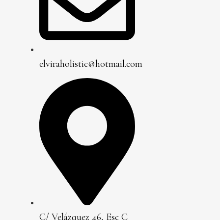
elviraholistic@hotmail.com
C/ Velázquez 46, Esc C