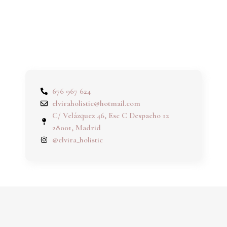
676 967 624
elviraholistic@hotmail.com
C/ Velázquez 46, Esc C Despacho 12
28001, Madrid
@elvira_holistic