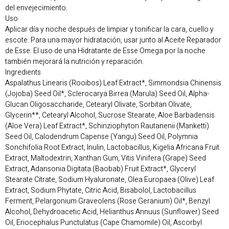
del envejecimiento.
Uso
Aplicar día y noche después de limpiar y tonificar la cara, cuello y
escote. Para una mayor hidratación, usar junto al Aceite Reparador
de Esse. El uso de una Hidratante de Esse Omega por la noche
también mejorará la nutrición y reparación.
Ingredients
Aspalathus Linearis (Rooibos) Leaf Extract*, Simmondsia Chinensis
(Jojoba) Seed Oil*, Sclerocarya Birrea (Marula) Seed Oil, Alpha-
Glucan Oligosaccharide, Cetearyl Olivate, Sorbitan Olivate,
Glycerin**, Cetearyl Alcohol, Sucrose Stearate, Aloe Barbadensis
(Aloe Vera) Leaf Extract*, Schinziophyton Rautanenii (Manketti)
Seed Oil, Calodendrum Capense (Yangu) Seed Oil, Polymnia
Sonchifolia Root Extract, Inulin, Lactobacillus, Kigelia Africana Fruit
Extract, Maltodextrin, Xanthan Gum, Vitis Vinifera (Grape) Seed
Extract, Adansonia Digitata (Baobab) Fruit Extract*, Glyceryl
Stearate Citrate, Sodium Hyaluronate, Olea Europaea (Olive) Leaf
Extract, Sodium Phytate, Citric Acid, Bisabolol, Lactobacillus
Ferment, Pelargonium Graveolens (Rose Geranium) Oil*, Benzyl
Alcohol, Dehydroacetic Acid, Helianthus Annuus (Sunflower) Seed
Oil, Eriocephalus Punctulatus (Cape Chamomile) Oil, Ascorbyl