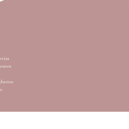
ovias
ventos
ductos
lo