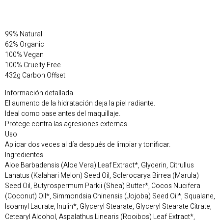
99% Natural
62% Organic
100% Vegan
100% Cruelty Free
432g Carbon Offset
Información detallada
El aumento de la hidratación deja la piel radiante.
Ideal como base antes del maquillaje.
Protege contra las agresiones externas.
Uso
Aplicar dos veces al día después de limpiar y tonificar.
Ingredientes
Aloe Barbadensis (Aloe Vera) Leaf Extract*, Glycerin, Citrullus
Lanatus (Kalahari Melon) Seed Oil, Sclerocarya Birrea (Marula)
Seed Oil, Butyrospermum Parkii (Shea) Butter*, Cocos Nucifera
(Coconut) Oil*, Simmondsia Chinensis (Jojoba) Seed Oil*, Squalane,
Isoamyl Laurate, Inulin*, Glyceryl Stearate, Glyceryl Stearate Citrate,
Cetearyl Alcohol, Aspalathus Linearis (Rooibos) Leaf Extract*,