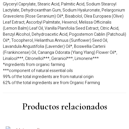
Glyceryl Caprylate, Stearic Acid, Palmitic Acid, Sodium Stearoyl
Lactylate, Dehydroxanthan Gum, Sodium Hyaluronate, Pelargonium
Graveolens (Rose Geranium) Oil*, Bisabolol, Olea Europaea (Olive)
Leaf Extract, Ascorbyl Palmitate, Hexenol, Melissa Officinalis
(Lemon Balm) Leaf Oil, Vanilla Planifolia Seed Extract, Citric Acid,
Benzyl Alcohol, Dehydroacetic Acid, Pogostemon Cablin (Patchouli)
Oil*, Tocopherol, Helianthus Annuus (Sunflower) Seed Oil,
Lavandula Angustifolia (Lavender) Oil*, Boswellia Carterii
(Frankincense) Oil, Cananga Odorata (Ylang Ylang) Flower Oil*,
Linalool***, Citronellol***, Geraniol***, Limonene***
*ingredients from organic farming
***component of natural essential oils
99% of the total ingredients are from natural origin
62% of the total ingredients are from Organic Farming
Productos relacionados