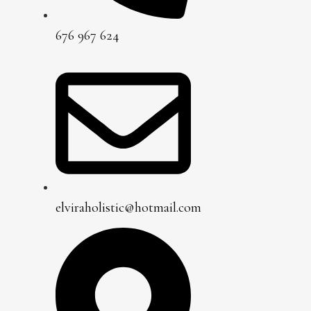
676 967 624
elviraholistic@hotmail.com