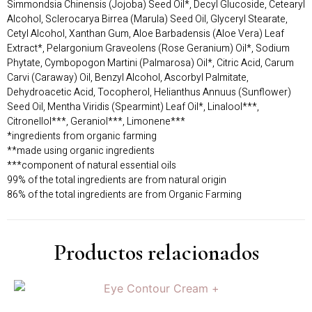
Simmondsia Chinensis (Jojoba) Seed Oil*, Decyl Glucoside, Cetearyl
Alcohol, Sclerocarya Birrea (Marula) Seed Oil, Glyceryl Stearate,
Cetyl Alcohol, Xanthan Gum, Aloe Barbadensis (Aloe Vera) Leaf
Extract*, Pelargonium Graveolens (Rose Geranium) Oil*, Sodium
Phytate, Cymbopogon Martini (Palmarosa) Oil*, Citric Acid, Carum
Carvi (Caraway) Oil, Benzyl Alcohol, Ascorbyl Palmitate,
Dehydroacetic Acid, Tocopherol, Helianthus Annuus (Sunflower)
Seed Oil, Mentha Viridis (Spearmint) Leaf Oil*, Linalool***,
Citronellol***, Geraniol***, Limonene***
*ingredients from organic farming
**made using organic ingredients
***component of natural essential oils
99% of the total ingredients are from natural origin
86% of the total ingredients are from Organic Farming
Productos relacionados