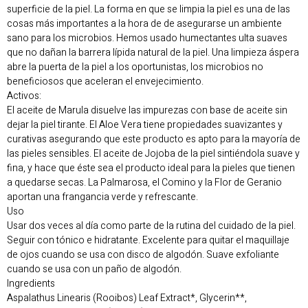
superficie de la piel. La forma en que se limpia la piel es una de las
cosas más importantes a la hora de de asegurarse un ambiente
sano para los microbios. Hemos usado humectantes ulta suaves
que no dañan la barrera lípida natural de la piel. Una limpieza áspera
abre la puerta de la piel a los oportunistas, los microbios no
beneficiosos que aceleran el envejecimiento.
Activos:
El aceite de Marula disuelve las impurezas con base de aceite sin
dejar la piel tirante. El Aloe Vera tiene propiedades suavizantes y
curativas asegurando que este producto es apto para la mayoría de
las pieles sensibles. El aceite de Jojoba de la piel sintiéndola suave y
fina, y hace que éste sea el producto ideal para la pieles que tienen
a quedarse secas. La Palmarosa, el Comino y la Flor de Geranio
aportan una frangancia verde y refrescante.
Uso
Usar dos veces al día como parte de la rutina del cuidado de la piel.
Seguir con tónico e hidratante. Excelente para quitar el maquillaje
de ojos cuando se usa con disco de algodón. Suave exfoliante
cuando se usa con un paño de algodón.
Ingredients
Aspalathus Linearis (Rooibos) Leaf Extract*, Glycerin**,