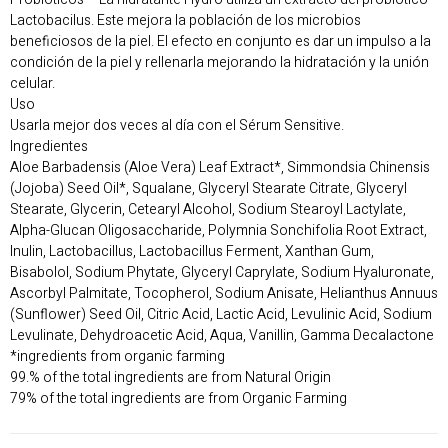
Lactobacilus. Este mejora la población de los microbios
beneficiosos de la piel. El efecto en conjunto es dar un impulso a la
condición de la piel y rellenarla mejorando la hidratación y la unión
celular.
Uso
Usarla mejor dos veces al día con el Sérum Sensitive.
Ingredientes
Aloe Barbadensis (Aloe Vera) Leaf Extract*, Simmondsia Chinensis
(Jojoba) Seed Oil*, Squalane, Glyceryl Stearate Citrate, Glyceryl
Stearate, Glycerin, Cetearyl Alcohol, Sodium Stearoyl Lactylate,
Alpha-Glucan Oligosaccharide, Polymnia Sonchifolia Root Extract,
Inulin, Lactobacillus, Lactobacillus Ferment, Xanthan Gum,
Bisabolol, Sodium Phytate, Glyceryl Caprylate, Sodium Hyaluronate,
Ascorbyl Palmitate, Tocopherol, Sodium Anisate, Helianthus Annuus
(Sunflower) Seed Oil, Citric Acid, Lactic Acid, Levulinic Acid, Sodium
Levulinate, Dehydroacetic Acid, Aqua, Vanillin, Gamma Decalactone
*ingredients from organic farming
99.% of the total ingredients are from Natural Origin
79% of the total ingredients are from Organic Farming