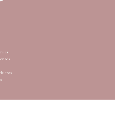
ovias
ventos
ductos
lo