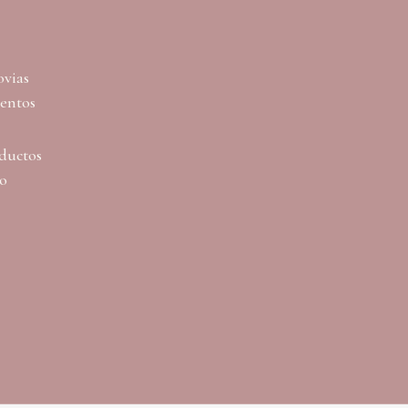
ovias
ventos
ductos
lo